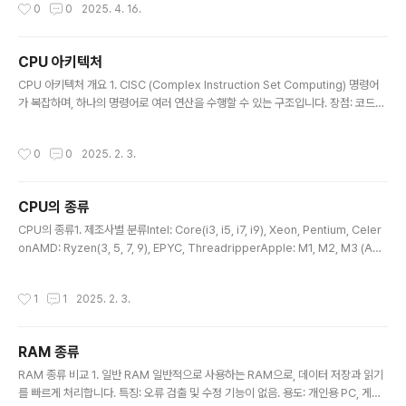
작성시간
0
0
2025. 4. 16.
ile Memory Express): SSD 인터페이스 중 하나로, PCIe를 통해 초고속 데이터
전송 가능. U.2: 엔터프라이즈급 SSD 인터페이스로, 2.5인치 폼팩터와 SAS/PCIe
지원. 핫스왑 가능. 2. 장치 비교표 구분 ..
CPU 아키텍처
글 내용
CPU 아키텍처 개요 1. CISC (Complex Instruction Set Computing) 명령어
가 복잡하며, 하나의 명령어로 여러 연산을 수행할 수 있는 구조입니다. 장점: 코드가
짧고, 메모리 효율적 단점: 전력 소모가 많고 실행 속도가 느림 대표 CPU: Intel x8
6, AMD x86-64 2. RISC (Reduced Instruction Set Computing) 명령어가
작성시간
0
0
2025. 2. 3.
단순하고 실행 속도가 빠른 구조입니다. 장점: 전력 효율이 높고 병렬 처리 최적화 가
능 단점: 코드 크기가 증가하고 ..
CPU의 종류
글 내용
CPU의 종류1. 제조사별 분류Intel: Core(i3, i5, i7, i9), Xeon, Pentium, Celer
onAMD: Ryzen(3, 5, 7, 9), EPYC, ThreadripperApple: M1, M2, M3 (App
le Silicon)ARM: Cortex 시리즈, Qualcomm Snapdragon, Samsung Exyn
os2. 용도별 분류데스크톱: Intel Core, AMD Ryzen서버: Intel Xeon, AMD E
작성시간
1
1
2025. 2. 3.
PYC모바일: Snapdragon, Apple A/Bionic, Exynos임베디드: ARM Cortex-
M, ESP323. 아키텍처별 분류CISC: x86, x86-64 (Intel, AMD)RISC: ARM, R
ISC-V, MIPS4. 코어 수 분류싱글코어 ..
RAM 종류
글 내용
RAM 종류 비교 1. 일반 RAM 일반적으로 사용하는 RAM으로, 데이터 저장과 읽기
를 빠르게 처리합니다. 특징: 오류 검출 및 수정 기능이 없음. 용도: 개인용 PC, 게임