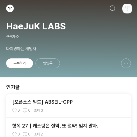
검색하기
티스토리
HaeJuK LABS
구독자
0
다이빙하는 개발자
구독하기
방명록
신고하기 레이어
열기
인기글
[오픈소스 빌드] ABSEIL-CPP
0
0
조회
3
항목 27 ] 캐스팅은 절약, 또 절약! 잊지 말자.
0
0
조회
2