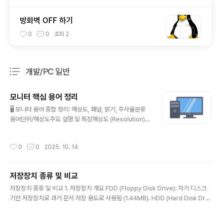
방화벽 OFF 하기
0
0
조회
2
개발/PC 일반
분류 전체보기
주요 글 목록
모니터 핵심 용어 정리
글 내용
🖥️ 모니터 용어 종합 정리: 해상도, 패널, 밝기, 주사율분류
용어단위/해상도주요 설명 및 특징해상도 (Resolution) -
픽셀 개수해상도HD$1280 \times 720$High Definiti
on. 과거의 표준 해상도.해상도FHD$1920 \times 108
작성시간
0
0
2025. 10. 14.
0$ (2K 일반)Full High Definition. 현재 가장 널리 사용
되는 대중적인 해상도.해상도QHD$2560 \times 1440
$ (2.5K/2K)Quad High Definition. FHD 대비 약 1.8
저장장치 종류 및 비교
배 선명함.해상도UHD$3840 \times 2160$ (4K)Ultr
글 내용
a High Definition. FHD의 4배 픽셀. 현재 고화질 표준.
저장장치 종류 및 비교 1. 저장장치 개요 FDD (Floppy Disk Drive): 자기 디스크
해상도8K$7680 \times 4320$4K의 4배 픽셀. 차세
기반 저장장치로 과거 문서 저장 용도로 사용됨 (1.44MB). HDD (Hard Disk Driv
대 고화질 해상도..
e): 자기 디스크로 회전하며 데이터를 저장. 대용량, 저가형 저장장치. SSD (Solid
State Drive): 반도체 기반 저장장치. 빠른 속도, 내구성 우수. NVMe (Non-Volat